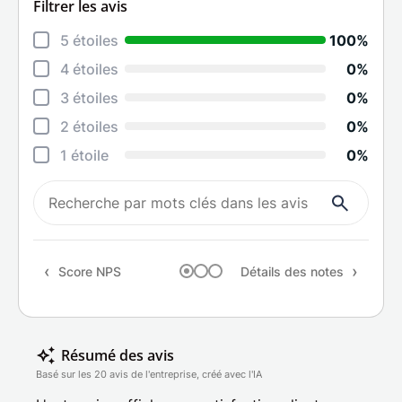
Filtrer les avis
Déta
5 étoiles
100%
Rela
4 étoiles
0%
Cons
3 étoiles
0%
Qual
2 étoiles
0%
Suiv
1 étoile
0%
Rapp
Rec
Score NPS
Détails des notes
Résumé des avis
Basé sur les 20 avis de l'entreprise, créé avec l'IA